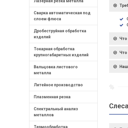
Лазерная резка металла
Тре
Сварка автоматическая под
слоем флюса
Дробеструйная обработка
изделий
Что
Токарная обработка
Что
крупногабаритных изделий
Наш
Вальцовка листового
металла
Литейное производство
Плазменная резка
Слес
Спектральный анализ
металлов
Термообработка