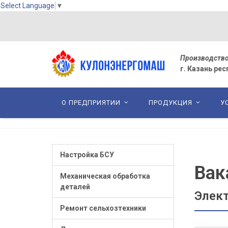
Select Language
▼
П
роизводство
г. Казань ре
О ПРЕДПРИЯТИИ
ПРОДУКЦИЯ
У
Настройка БСУ
Вак
Механическая обработка
деталей
Элек
Ремонт сельхозтехники