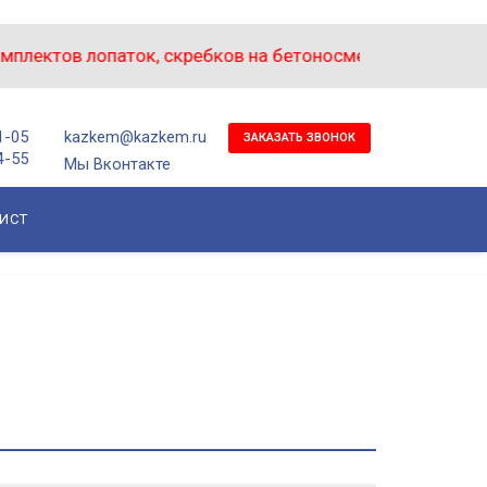
лектов лопаток, скребков на бетоносмеситель БП-1500 -
1-05
kazkem@kazkem.ru
ЗАКАЗАТЬ ЗВОНОК
4-55
Мы Вконтакте
ИСТ
Главная
О компании