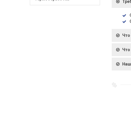
Тре
Что
Что
Наш