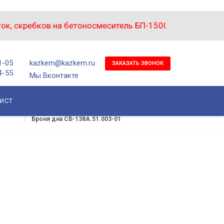
скребков на бетоносмеситель БП-1500 - болты в подаро
1-05
kazkem@kazkem.ru
ЗАКАЗАТЬ ЗВОНОК
4-55
Мы Вконтакте
ИСТ
Главная
Каталог
Бетоносмесители
Бетоносмесители
Броня дна СБ-138А.51.003-01