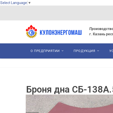
Select Language
▼
П
роизводство
г. Казань ре
О ПРЕДПРИЯТИИ
ПРОДУКЦИЯ
У
Броня дна СБ-138А.