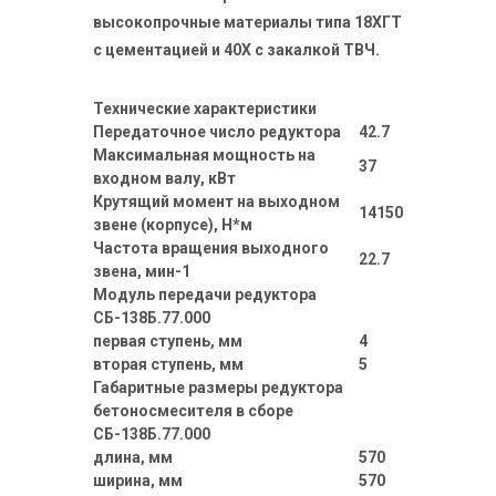
высокопрочные материалы типа 18ХГТ
с цементацией и 40Х с закалкой ТВЧ.
Технические характеристики
Передаточное число редуктора
42.7
Максимальная мощность на
37
входном валу, кВт
Крутящий момент на выходном
14150
звене (корпусе), Н*м
Частота вращения выходного
22.7
звена, мин-1
Модуль передачи редуктора
СБ-138Б.77.000
первая ступень, мм
4
вторая ступень, мм
5
Габаритные размеры редуктора
бетоносмесителя в сборе
СБ-138Б.77.000
длина, мм
570
ширина, мм
570