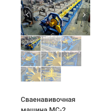
Сваенавивочная
машина МС-2