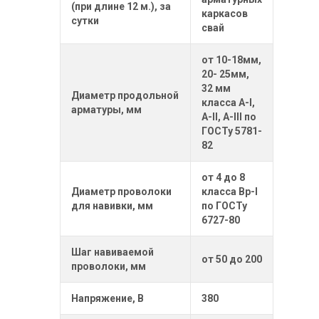
(при длине 12 м.), за
каркасов
сутки
свай
от 10-18мм,
20- 25мм,
32 мм
Диаметр продольной
класса А-I,
арматуры, мм
А-II, А-III по
ГОСТу 5781-
82
от 4 до 8
Диаметр проволоки
класса Вр-I
для навивки, мм
по ГОСТу
6727-80
Шаг навиваемой
от 50 до 200
проволоки, мм
Напряжение, В
380